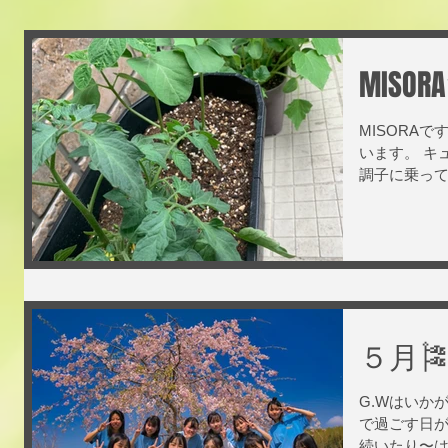
MISO
MISORA
います。 キ
調子に乗って
タネから育て
すでに満足し
を育ててきまし
５月
G.Wはいか
で過ごす日
続いたり〜