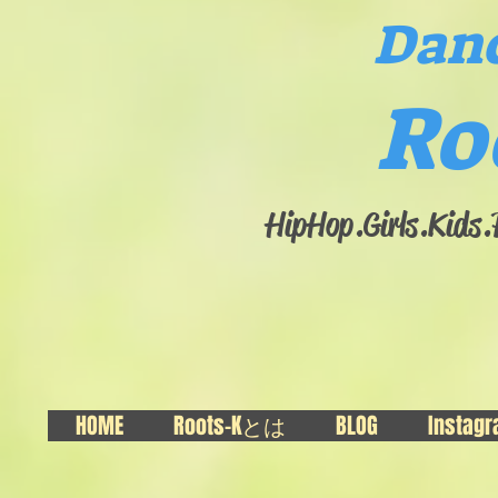
Danc
Ro
HipHop.Girls.​Kids
HOME
Roots-Kとは
BLOG
Instag