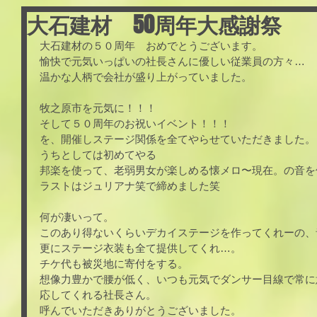
大石建材 50周年大感謝祭
大石建材の５０周年　おめでとうございます。
愉快で元気いっぱいの社長さんに優しい従業員の方々…
温かな人柄で会社が盛り上がっていました。
牧之原市を元気に！！！
そして５０周年のお祝いイベント！！！
を、開催しステージ関係を全てやらせていただきました。
うちとしては初めてやる
邦楽を使って、老弱男女が楽しめる懐メロ〜現在。の音を
ラストはジュリアナ笑で締めました笑
何が凄いって。
このあり得ないくらいデカイステージを作ってくれーの、
更にステージ衣装も全て提供してくれ…。
チケ代も被災地に寄付をする。
想像力豊かで腰が低く、いつも元気でダンサー目線で常に
応してくれる社長さん。
呼んでいただきありがとうございました。