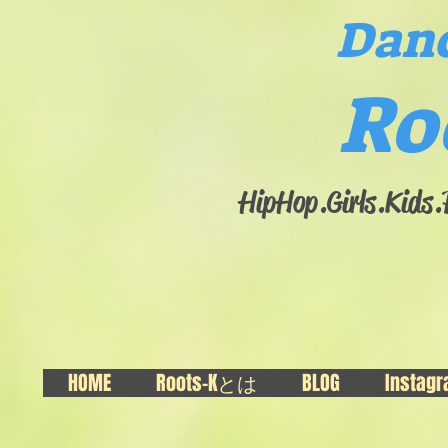
Danc
Ro
HipHop.Girls.​Kids
HOME
Roots-Kとは
BLOG
Instag