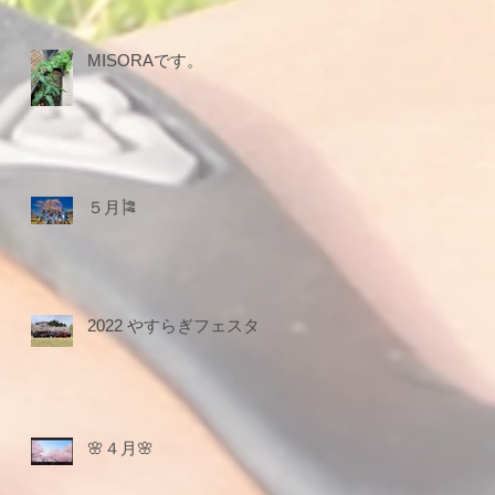
MISORAです。
５月🎏
2022 やすらぎフェスタ
🌸４月🌸