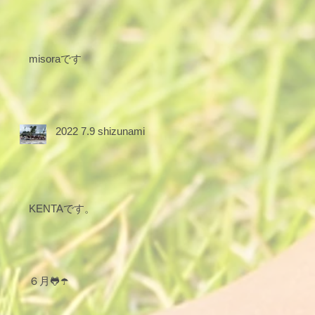
misoraです
2022 7.9 shizunami
KENTAです。
６月🐸☂️