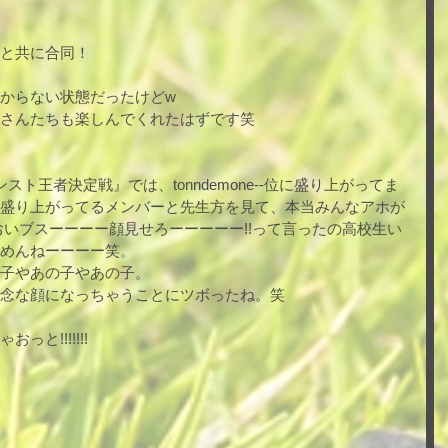
と共に合同！
からない状態だったけどw
さんたちも楽しんでくれたはずです笑
スト王者決定戦』では、tonndemone--位に盛り上がってま
盛り上がってるメンバーと先生方を見て、本当みんなアホが
おいブスーーーー顔見せろーーーーー!!って言ったの高校生い
めんねーーーー笑。
子やあの子やあの子。
念な顔になっちゃうことにツボったね。笑
と!!!!!!!