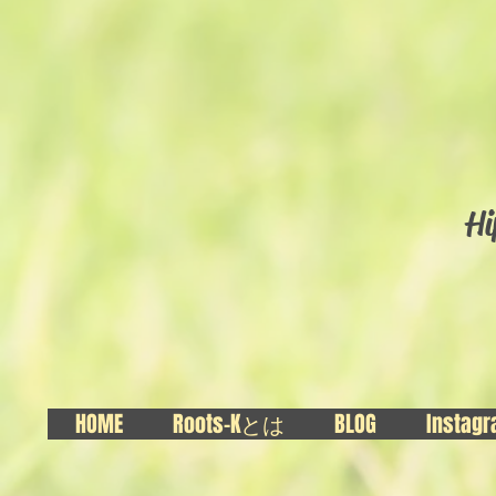
Hi
HOME
Roots-Kとは
BLOG
Instag