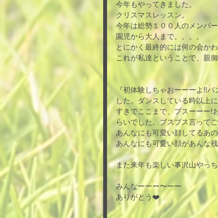
今年もやってきました。
クリスマスレッスン。
今年は総勢１００人のメンバー
園児から大人まで。。。。
とにかく最終的には何の会かわ
これが私達ということで、親御
『初体験しちゃおーーーよ!!パン
した。ダンスしている時以上に
すきでここまで、ブスーーー!
らいでした。ブスブス言ってご
あんなにも可愛い顔してるあの
あんなにも可愛い顔があんな残
また来年も楽しい事沢山やっちゃおっ
みんなーーー〜ーー
ありがとう❤️