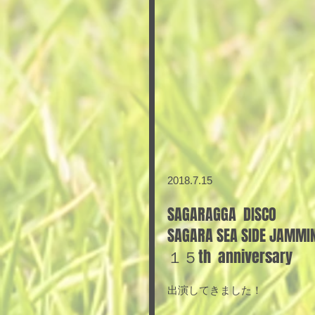
2018.7.15
SAGARAGGA  DISCO
SAGARA SEA SIDE JAMMI
１５th  anniversary
出演してきました！