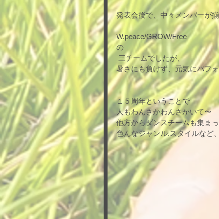
発表会後で、中々メンバーが揃
W.peace/GROW/Free
の
 三チームでしたが、
暑さにも負けず、元気にパフォ
１５周年ということで
人もわんさかわんさかいて〜
他方からダンスチームも集まっ
色んなジャンル.スタイルなど