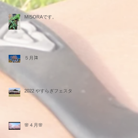
MISORAです。
５月🎏
2022 やすらぎフェスタ
🌸４月🌸