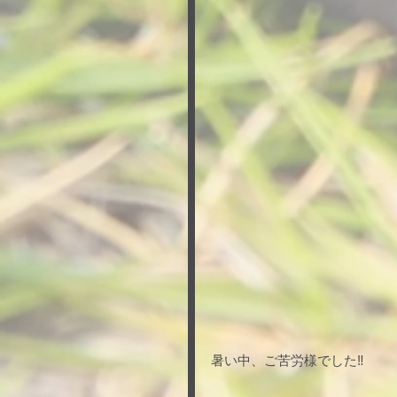
暑い中、ご苦労様でした‼︎