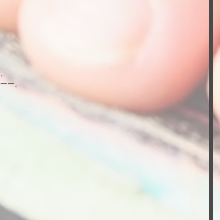
、
ーー。