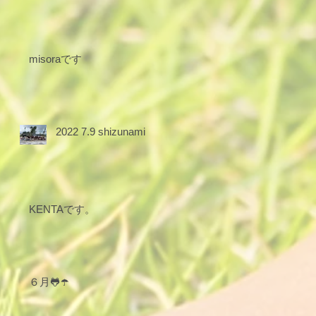
misoraです
2022 7.9 shizunami
KENTAです。
６月🐸☂️