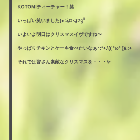
KOTOMIティーチャー！笑
いっぱい笑いました(● ˃̶͈̀ロ˂̶͈́)੭ꠥ⁾⁾
いよいよ明日はクリスマスイヴですね〜
やっぱりチキンとケーキ食べたいなぁ･:*+.\(( °ω° ))/.:+
それでは皆さん素敵なクリスマスを・・・✨