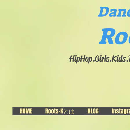
Danc
Ro
HipHop.Girls.​Kids
HOME
Roots-Kとは
BLOG
Instag