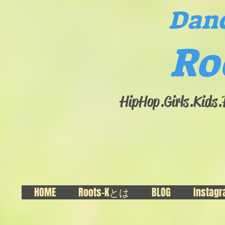
Danc
Ro
HipHop.Girls.​Kids
HOME
Roots-Kとは
BLOG
Instag