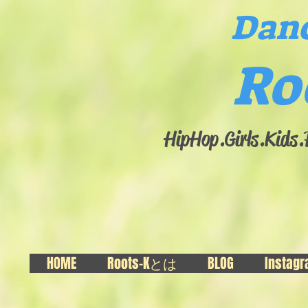
Danc
Ro
HipHop.Girls.​Kids
HOME
Roots-Kとは
BLOG
Instag